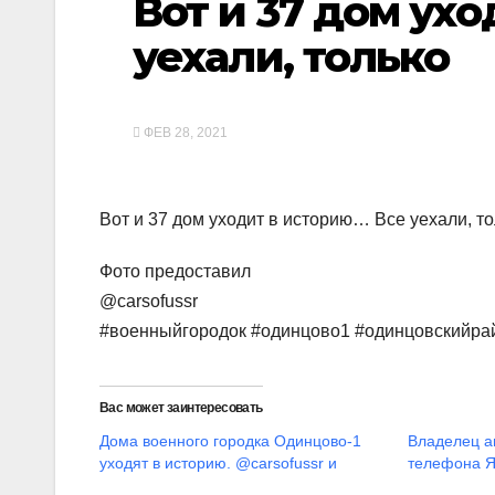
Вот и 37 дом ух
уехали, только
ФЕВ 28, 2021
Вот и 37 дом уходит в историю… Все уехали, то
Фото предоставил
@carsofussr
#военныйгородок #одинцово1 #одинцовскийра
Вас может заинтересовать
Дома военного городка Одинцово-1
Владелец а
уходят в историю. @carsofussr и
телефона Я