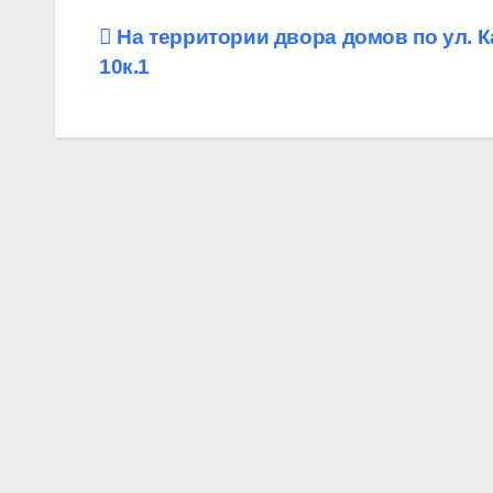
Навигация
На территории двора домов по ул. К
10к.1
по
записям