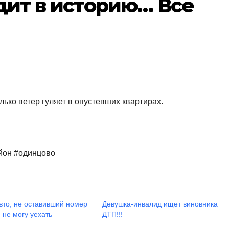
одит в историю… Все
лько ветер гуляет в опустевших квартирах.
йон #одинцово
вто, не оставивший номер
Девушка-инвалид ищет виновника
 не могу уехать
ДТП!!!