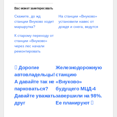
Вас может заинтересовать
Скажите, до жд
На станции «Внуково»
станции Внуково ходит
установили навес от
маршрутка?
дождя и снега, ведутся
К старому переходу от
станции «Внуково»
через лес начали
ремонтировать
Навигация
Дорогие
Железнодорожную
автовладельцы!
станцию
по
А давайте так не
«Внуково»
записям
парковаться?
будущего МЦД-4
Давайте уважать
завершили на 98%.
друг
Ее планируют