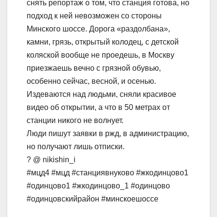
снять репортаж о том, что станция готова, но
подход к ней невозможен со стороны
Минского шоссе. Дорога «раздолбана»,
камни, грязь, открытый колодец, с детской
коляской вообще не проедешь, в Москву
приезжаешь вечно с грязной обувью,
особенно сейчас, весной, и осенью.
Издеваются над людьми, сняли красивое
видео об открытии, а что в 50 метрах от
станции никого не волнует.
Люди пишут заявки в ржд, в администрацию,
но получают лишь отписки.
? @ nikishin_i
#мцд4 #мцд #станциявнуково #жкодинцово1
#одинцово1 #жкодинцово_1 #одинцово
#одинцовскийрайон #минскоешоссе