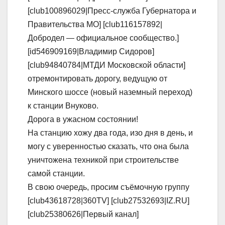
[club100896029|Пресс-служба Губернатора и
Правительства МО] [club116157892|
Добродел — официальное сообщество.]
[id546909169|Владимир Сидоров]
[club94840784|МТДИ Московской области]
отремонтировать дорогу, ведущую от
Минского шоссе (новый наземный переход)
к станции Внуково.
Дорога в ужасном состоянии!
На станцию хожу два года, изо дня в день, и
могу с уверенностью сказать, что она была
уничтожена техникой при строительстве
самой станции.
В свою очередь, просим съёмочную группу
[club43618728|360TV] [club27532693|IZ.RU]
[club25380626|Первый канал]