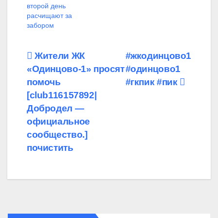
второй день
расчищают за
забором
Навигация
Жители ЖК
#жкодинцово1
«Одинцово-1» просят
#одинцово1
по
помочь
#гкпик #пик
записям
[club116157892|
Добродел —
официальное
сообщество.]
почистить