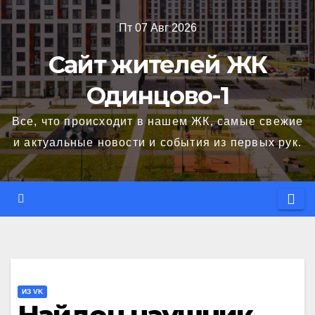
Перейти
Пт 07 Авг 2026
к
содержимому
Сайт жителей ЖК
Одинцово-1
Все, что происходит в нашем ЖК, самые свежие
и актуальные новости и события из первых рук.
ИЗ VK