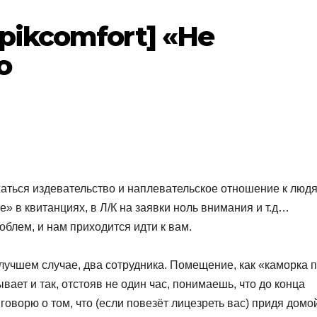
pikcomfort] «Не
о
жаться издевательство и наплевательское отношение к люд
» в квитанциях, в Л/К на заявки ноль внимания и т.д…
облем, и нам приходится идти к вам.
 лучшем случае, два сотрудника. Помещение, как «каморка 
вает и так, отстояв не один час, понимаешь, что до конца
оворю о том, что (если повезёт лицезреть вас) придя домои