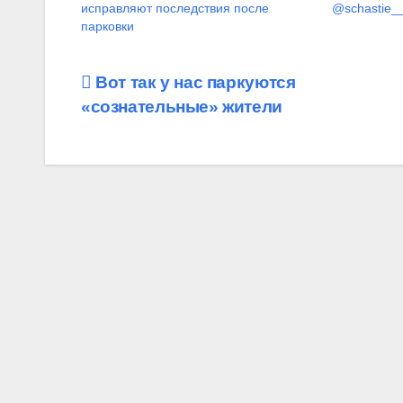
исправляют последствия после
@schastie__
парковки
Навигация
Вот так у нас паркуются
«сознательные» жители
по
записям