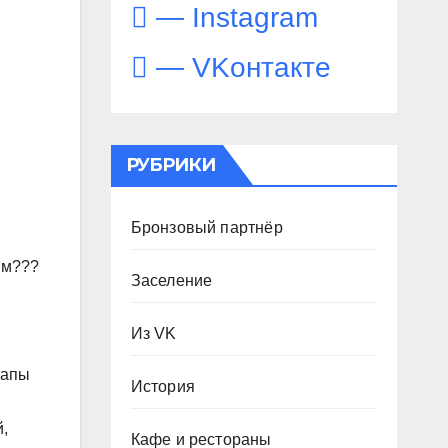
— Instagram
— VKонтакте
РУБРИКИ
Бронзовый партнёр
ям???
Заселение
Из VK
папы
История
̆,
Кафе и рестораны