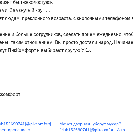
 визит был «вхолостую».
ами. Замкнутый круг….
ует людям, преклонного возраста, с кнопочными телефоном 
ние и больше сотрудников, сделать прием ежедневно, что
ены, таким отношением. Вы просто достали народ. Начина
слуг ПикКомфорт и выбирают другую УК».
ккомфорт
ub152690741|@pikcomfort]
Может дворники уберут мусор?
 реагирование от
[club152690741|@pikcomfort] А то