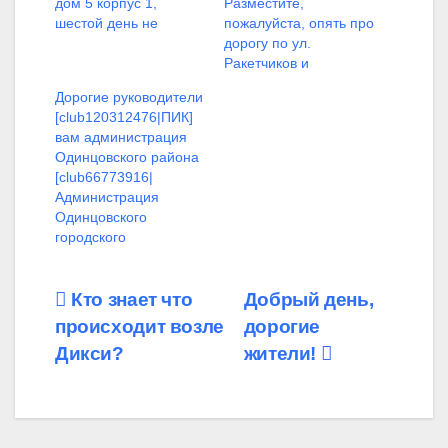
дом 5 корпус 1,
Разместите,
шестой день не
пожалуйста, опять про
дорогу по ул.
Ракетчиков и
Дорогие руководители
[club120312476|ПИК]
вам администрация
Одинцовского района
[club66773916|
Администрация
Одинцовского
городского
Навигация
Кто знает что
Добрый день,
происходит возле
дорогие
по
Дикси?
жители!
записям