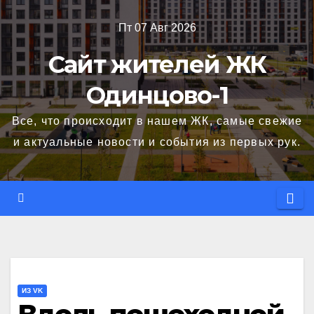
Перейти
Пт 07 Авг 2026
к
содержимому
Сайт жителей ЖК
Одинцово-1
Все, что происходит в нашем ЖК, самые свежие
и актуальные новости и события из первых рук.
ИЗ VK