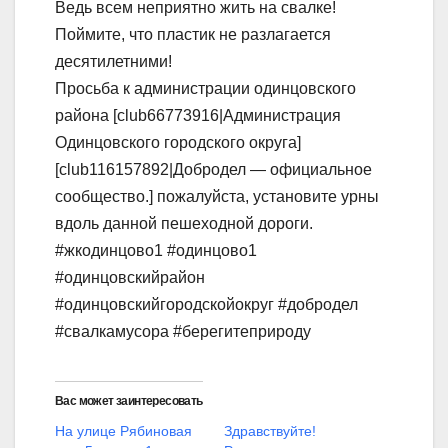
Ведь всем неприятно жить на свалке!
Поймите, что пластик не разлагается
десятилетними!
Просьба к администрации одинцовского
района [club66773916|Администрация
Одинцовского городского округа]
[club116157892|Добродел — официальное
сообщество.] пожалуйста, установите урны
вдоль данной пешеходной дороги.
#жкодинцово1 #одинцово1
#одинцовскийрайон
#одинцовскийгородскойокруг #добродел
#свалкамусора #берегитеприроду
Вас может заинтересовать
На улице Рябиновая
Здравствуйте!