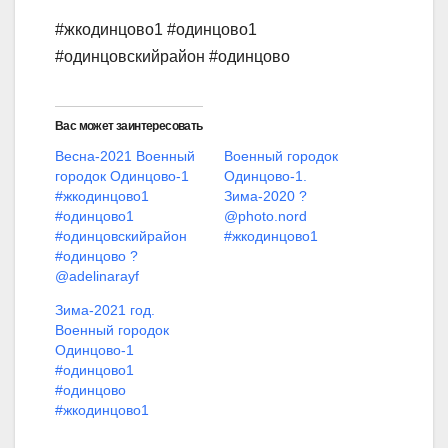
#жкодинцово1 #одинцово1
#одинцовскийрайон #одинцово
Вас может заинтересовать
Весна-2021 Военный
Военный городок
городок Одинцово-1
Одинцово-1.
#жкодинцово1
Зима-2020 ?
#одинцово1
@photo.nord
#одинцовскийрайон
#жкодинцово1
#одинцово ?
@adelinarayf
Зима-2021 год.
Военный городок
Одинцово-1
#одинцово1
#одинцово
#жкодинцово1