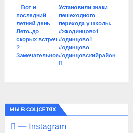
Навигация
Вот и
Установили знаки
последний
пешеходного
по
летний день️
перехода у школы.
записям
Лето..до
#жкодинцово1
скорых встреч
#одинцово1
?
#одинцово
Замечательное
#одинцовскийрайон
МЫ В СОЦСЕТЯХ
— Instagram