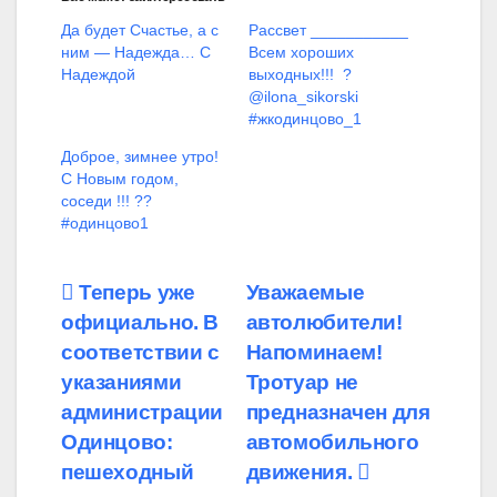
Да будет Счастье, а с
Рассвет ___________
ним — Надежда… С
Всем хороших
Надеждой
выходных!!! ️ ?
@ilona_sikorski
#жкодинцово_1
Доброе, зимнее утро!
С Новым годом,
соседи !!! ??
#одинцово1
Навигация
Теперь уже
Уважаемые
официально. В
автолюбители!
по
соответствии с
Напоминаем!
записям
указаниями
Тротуар не
администрации
предназначен для
Одинцово:
автомобильного
пешеходный
движения.