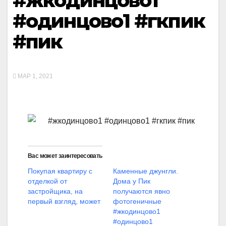
#жкодинцово1
#одинцово1 #гкпик
#пик
МАР 1, 2021
#жкодинцово1 #одинцово1 #гкпик #пик
Вас может заинтересовать
Покупая квартиру с
Каменные джунгли.
отделкой от
Дома у Пик
застройщика, на
получаются явно
первый взгляд, может
фотогеничные
#жкодинцово1
#одинцово1