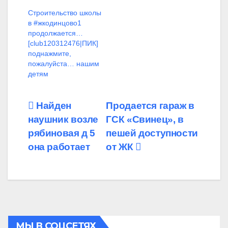
Строительство школы
в #жкодинцово1
продолжается…
[club120312476|ПИК]
поднажмите,
пожалуйста… нашим
детям
Навигация
Найден
Продается гараж в
наушник возле
ГСК «Свинец», в
по
рябиновая д 5
пешей доступности
записям
она работает
от ЖК
МЫ В СОЦСЕТЯХ