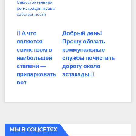
Самостоятельная
регистрация права
собственности
Навигация
А что
Добрый день!
является
Прошу обязать
по
свинством в
коммунальные
записям
наибольшей
службы почистить
степени —
дорогу около
припарковать
эстакады
вот
МЫ В СОЦСЕТЯХ