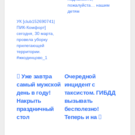
пожалуйста… нашим
детям
УК [club152690741|
ПИК-Комфорт]
сегодня, 30 марта,
провела уборку
прилегающей
территории.
#жкодинцово_1
Навигация
Уже завтра
Очередной
самый мужской
инцидент с
по
день в году!
таксистом. ГИБДД
записям
Накрыть
вызывать
праздничный
бесполезно!
стол
Теперь и на