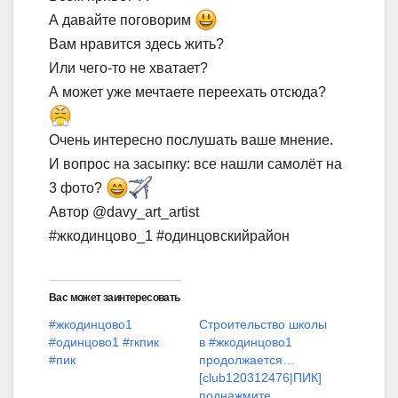
А давайте поговорим
Вам нравится здесь жить?
Или чего-то не хватает?
А может уже мечтаете переехать отсюда?
Очень интересно послушать ваше мнение.
И вопрос на засыпку: все нашли самолёт на
3 фото?
Автор @davy_art_artist
#жкодинцово_1 #одинцовскийрайон
Вас может заинтересовать
#жкодинцово1
Строительство школы
#одинцово1 #гкпик
в #жкодинцово1
#пик
продолжается…
[club120312476|ПИК]
поднажмите,