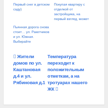
Первый снег в детском
Покупая квартиру с
саду)
отделкой от
застройщика, на
первый взгляд, может
Пьянная дорога снова
стоит… ул. Ракетчиков
и ул. Южная.
️Выбирайте
Навигация
Жители
Температура
домов по ул.
переходит к
по
Каштановая
положительным
записям
д.4 и ул.
отметкам, а на
Рябиновая д.1
тротуарах нашего
ЖК