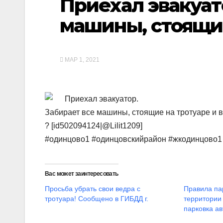
Приехал эвакуат
машины, стоящие
МАР 1, 2021
Приехал эвакуатор.
Забирает все машины, стоящие на тротуаре и в
? [id502094124|@Lilit1209]
#одинцово1 #одинцовскийрайон #жкодинцово1
Вас может заинтересовать
Просьба убрать свои ведра с
Правила па
тротуара! Сообщено в ГИБДД г.
территории
парковка а