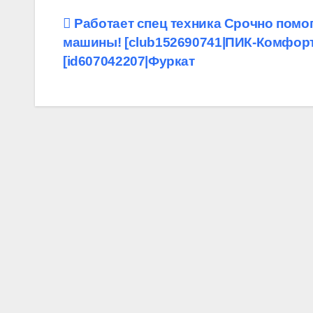
Навигация
️Работает спец техника️ Срочно помо
машины! [club152690741|ПИК-Комфорт
по
[id607042207|Фуркат
записям