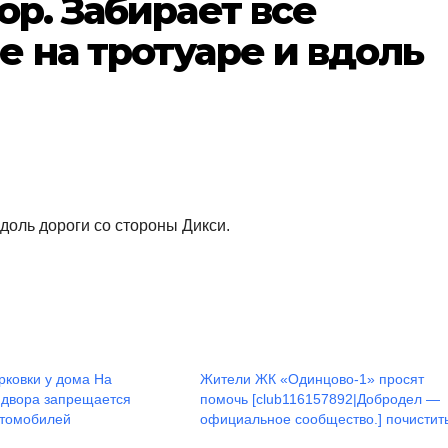
ор. Забирает все
 на тротуаре и вдоль
доль дороги со стороны Дикси.
рковки у дома На
Жители ЖК «Одинцово-1» просят
 двора запрещается
помочь [club116157892|Добродел —
втомобилей
официальное сообщество.] почистит