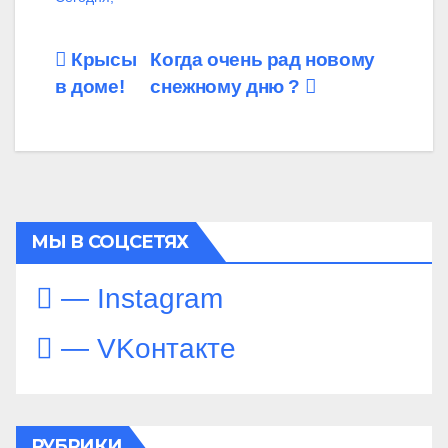
Навигация
Крысы
Когда очень рад новому
в доме!
снежному дню ️?️
по
записям
МЫ В СОЦСЕТЯХ
— Instagram
— VKонтакте
РУБРИКИ