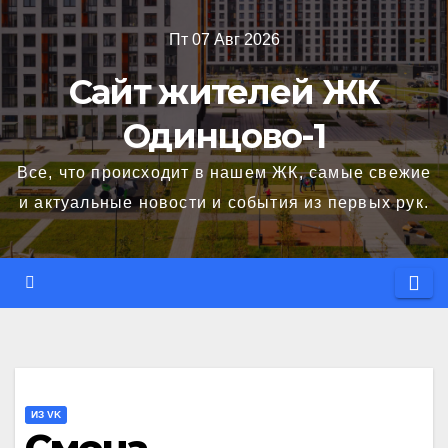
Перейти
Пт 07 Авг 2026
к
содержимому
Сайт жителей ЖК
Одинцово-1
Все, что происходит в нашем ЖК, самые свежие
и актуальные новости и события из первых рук.
ИЗ VK