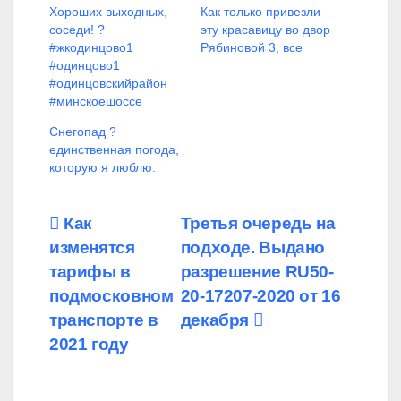
Хороших выходных,
Как только привезли
соседи! ?
эту красавицу во двор
#жкодинцово1
Рябиновой 3, все
#одинцово1
#одинцовскийрайон
#минскоешоссе
Снегопад ?
единственная погода,
которую я люблю.
Навигация
Как
Третья очередь на
изменятся
подходе. Выдано
по
тарифы в
разрешение RU50-
записям
подмосковном
20-17207-2020 от 16
транспорте в
декабря
2021 году