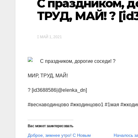
С праздником, д
ТРУД, МАЙ! ? [i
МАЙ 1, 2021
С праздником, дорогие соседи! ?
МИР, ТРУД, МАЙ!
? [id3688586|@elenka_dn]
#веснаводинцово #жкодинцово1 #1мая #жкоди
Вас может заинтересовать
Доброе, зимнее утро! С Новым
️Началось з