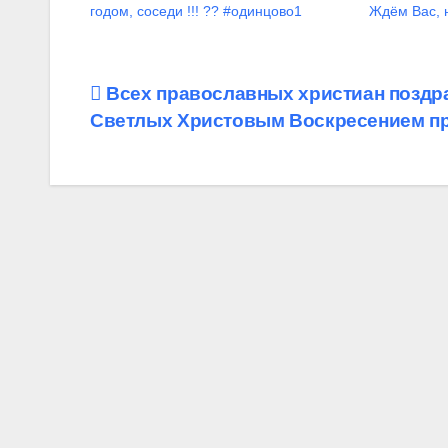
годом, соседи !!! ?? #одинцово1
Ждём Вас, 
Навигация
Всех православных христиан поздр
Светлых Христовым Воскресением пр
по
записям