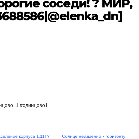
орогие соседи! ? МИР,
d3688586|@elenka_dn]
нцово_1 #одинцово1
аселение корпуса 1.11! ?
Солнце неизменно к горизонту