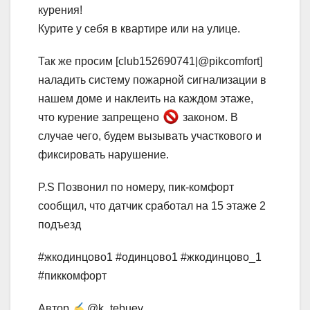
курения!
Курите у себя в квартире или на улице.
Так же просим [club152690741|@pikcomfort]
наладить систему пожарной сигнализации в
нашем доме и наклеить на каждом этаже,
что курение запрещено
законом. В
случае чего, будем вызывать участкового и
фиксировать нарушение.
P.S Позвонил по номеру, пик-комфорт
сообщил, что датчик сработал на 15 этаже 2
подъезд
#жкодинцово1 #одинцово1 #жкодинцово_1
#пиккомфорт
Автор
@k_tebuev