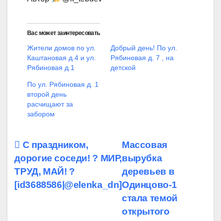
Вас может заинтересовать
Жители домов по ул.
Добрый день! По ул.
Каштановая д.4 и ул.
Рябиновая д. 7 , на
Рябиновая д.1
детской
По ул. Рябиновая д. 1
второй день
расчищают за
забором
Навигация
С праздником,
Массовая
дорогие соседи! ? МИР,
вырубка
по
ТРУД, МАЙ! ?
деревьев в
записям
[id3688586|@elenka_dn]
Одинцово-1
стала темой
открытого