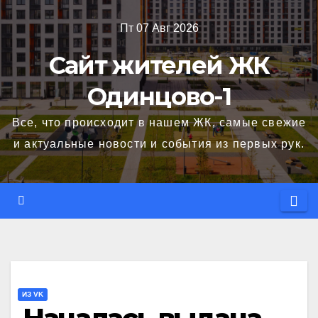
Перейти
Пт 07 Авг 2026
к
содержимому
Сайт жителей ЖК
Одинцово-1
Все, что происходит в нашем ЖК, самые свежие
и актуальные новости и события из первых рук.
ИЗ VK