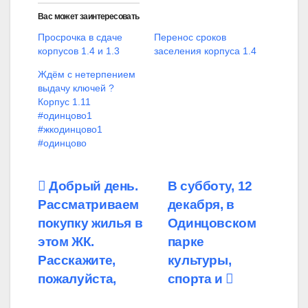
Вас может заинтересовать
Просрочка в сдаче
Перенос сроков
корпусов 1.4 и 1.3
заселения корпуса 1.4
Ждём с нетерпением
выдачу ключей ?
Корпус 1.11
#одинцово1
#жкодинцово1
#одинцово
Навигация
Добрый день.
В субботу, 12
Рассматриваем
декабря, в
по
покупку жилья в
Одинцовском
записям
этом ЖК.
парке
Расскажите,
культуры,
пожалуйста,
спорта и